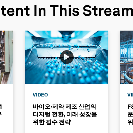
tent In This Strea
VIDEO
V
M
바이오·제약 제조 산업의
F
유
디지털 전환, 미래 성장을
운
위한 필수 전략
위