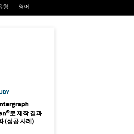
u for:
e submenu for:
유형
영어
TUDY
tergraph
®
en
로 제작 결과
 (성공 사례)