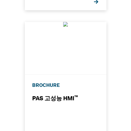
BROCHURE
™
PAS 고성능 HMI