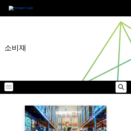
소비재
Toggle menubar
Ope