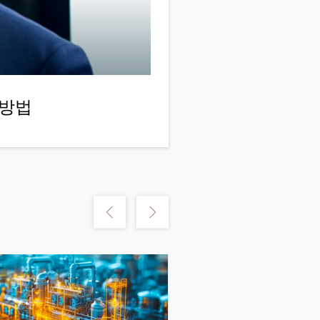
 방법
m
Show previous
Show next