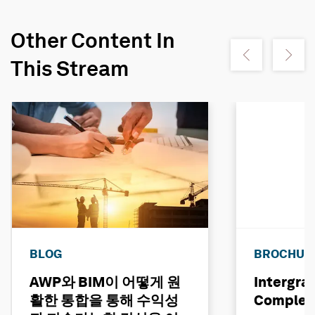
Other Content In
Show previous
Show ne
This Stream
BLOG
BROCHUR
AWP와 BIM이 어떻게 원
Intergra
활한 통합을 통해 수익성
Complet