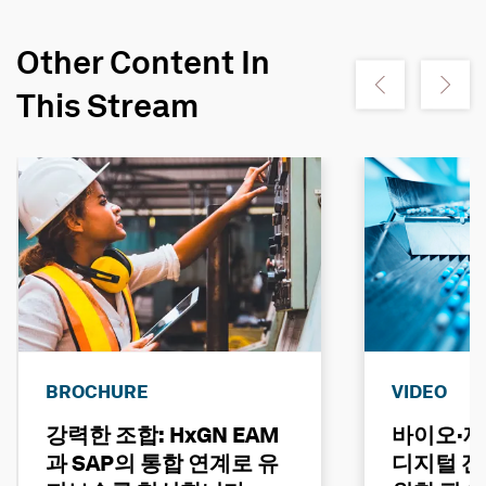
Other Content In
Show previous
Show ne
This Stream
BROCHURE
VIDEO
강력한 조합: HxGN EAM
바이오·제
과 SAP의 통합 연계로 유
디지털 전