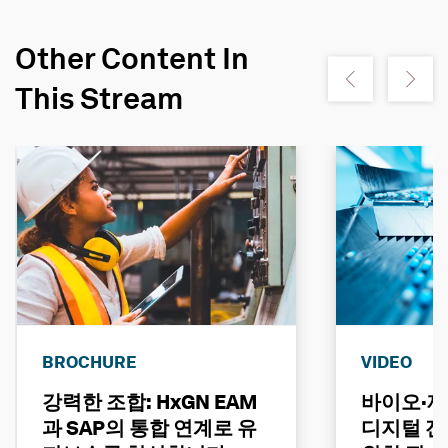
Other Content In
Show previous
Show ne
This Stream
BROCHURE
VIDEO
강력한 조합: HxGN EAM
바이오·제
과 SAP의 통합 연계로 유
디지털 전