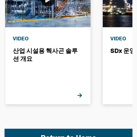
VIDEO
VIDEO
산업 시설용 헥사곤 솔루
SDx 운영
션 개요