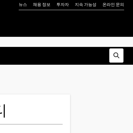
뉴스
채용 정보
투자자
지속 가능성
온라인 문의
Open s
티