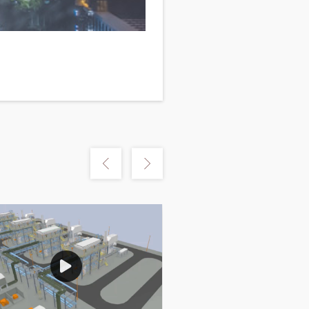
m
Show previous
Show next